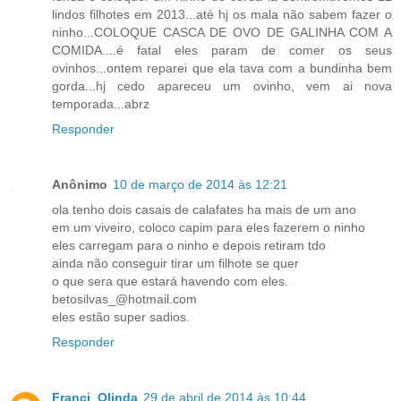
lindos filhotes em 2013...até hj os mala não sabem fazer o
ninho...COLOQUE CASCA DE OVO DE GALINHA COM A
COMIDA....é fatal eles param de comer os seus
ovinhos...ontem reparei que ela tava com a bundinha bem
gorda...hj cedo apareceu um ovinho, vem ai nova
temporada...abrz
Responder
Anônimo
10 de março de 2014 às 12:21
ola tenho dois casais de calafates ha mais de um ano
em um viveiro, coloco capim para eles fazerem o ninho
eles carregam para o ninho e depois retiram tdo
ainda não conseguir tirar um filhote se quer
o que sera que estará havendo com eles.
betosilvas_@hotmail.com
eles estão super sadios.
Responder
Franci_Olinda
29 de abril de 2014 às 10:44