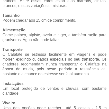
brancos. Entre essas cores estão elas marrons, cinzas,
brancos, e suas variações e misturas.
Tamanho
Podem chegar aos 15 cm de comprimento.
Alimentação
Come painço, alpiste, aveia e niger, e também ração para
granívoros. Água não pode faltar.
Transporte
O Calafate se estressa facilmente em viagens e pode
morrer, exigindo cuidados especiais no seu transporte. Os
criadores recomendam nunca transportar o Calafate na
época da muda, pois neste período a resistência cai
bastante e a chance do estresse ser fatal aumenta.
Instalações
Em local protegido de ventos e chuvas, com bastante
claridade.
Viveiro
Uma das opções pode receber até 5 casais - 1,5 m